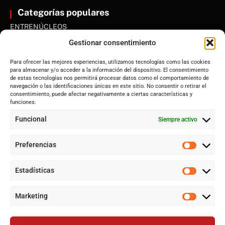
Categorías populares
ENTRENÚCLEOS
Dos Hermanas
Gestionar consentimiento
Sevilla
Para ofrecer las mejores experiencias, utilizamos tecnologías como las cookies
Andalucía
para almacenar y/o acceder a la información del dispositivo. El consentimiento
de estas tecnologías nos permitirá procesar datos como el comportamiento de
Internacional
navegación o las identificaciones únicas en este sitio. No consentir o retirar el
Tecnología
consentimiento, puede afectar negativamente a ciertas características y
funciones.
Cultura y ocio
Funcional
Siempre activo
Sociedad
Deportes y vida
Preferencias
Lo más leído
Estadísticas
Jujutsu Kaisen: El Shōnen que decidió evolucionar sin perder su
esencia
Marketing
Controversia en Sevilla por la construcción de la gran mezquita
en Polígono Sur tras 20 años de lucha