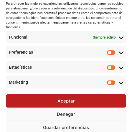
Para ofrecer las mejores experiencias, utilizamos tecnologías como las cookies
Andalucía
para almacenar y/o acceder a la información del dispositivo. El consentimiento
de estas tecnologías nos permitirá procesar datos como el comportamiento de
Internacional
navegación o las identificaciones únicas en este sitio. No consentir o retirar el
Tecnología
consentimiento, puede afectar negativamente a ciertas características y
funciones.
Cultura y ocio
Funcional
Siempre activo
Sociedad
Deportes y vida
Preferencias
Lo más leído
Estadísticas
Jujutsu Kaisen: Cuando El Shōnen Decidió Crecer Sin Renunciar
a Su Esencia
Marketing
Cataluña lidera el superávit en financiación autonómica en
2024 mientras Andalucía denuncia desigualdades
Aceptar
Jujutsu Kaisen: El Shōnen que decidió evolucionar sin perder su
esencia
Denegar
Controversia en Sevilla por la construcción de la gran mezquita
en Polígono Sur tras 20 años de lucha
Guardar preferencias