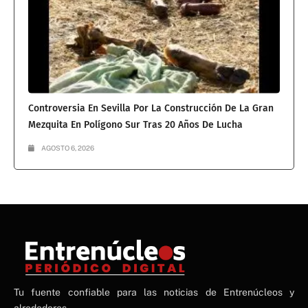
Controversia En Sevilla Por La Construcción De La Gran
Mezquita En Polígono Sur Tras 20 Años De Lucha
AGOSTO 6, 2026
NE
Tu fuente confiable para las noticias de Entrenúcleos y
NEWS ELEMENTOR