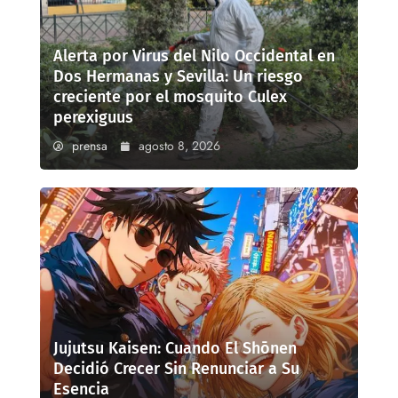
Alerta por Virus del Nilo Occidental en
Dos Hermanas y Sevilla: Un riesgo
creciente por el mosquito Culex
perexiguus
prensa
agosto 8, 2026
Jujutsu Kaisen: Cuando El Shōnen
Decidió Crecer Sin Renunciar a Su
Esencia