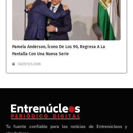
Pamela Anderson, Ícono De Los 90, Regresa A La
Pantalla Con Una Nueva Serie
AGOSTO 5, 2026
NE
Tu fuente confiable para las noticias de Entrenúcleos y
NEWS ELEMENTOR