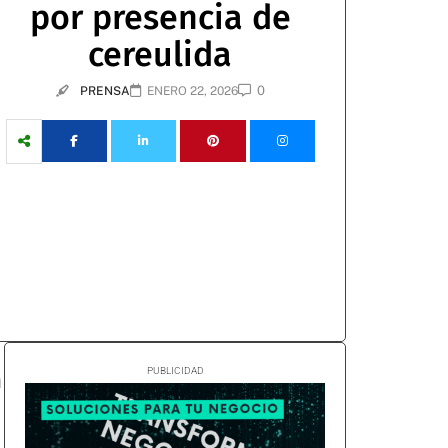
por presencia de
cereulida
0
PRENSA
ENERO 22, 2026
n