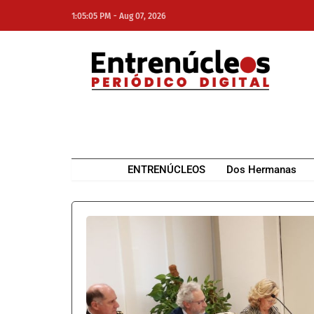
-
1:05:05 PM
Aug 07, 2026
NE
NEWS ELEMENTOR
ENTRENÚCLEOS
Dos Hermanas