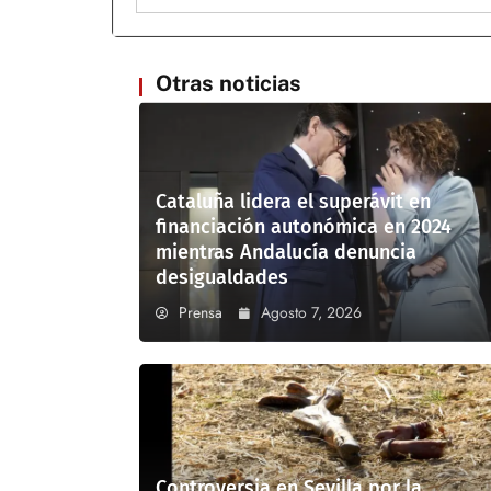
Otras noticias
Cataluña lidera el superávit en
financiación autonómica en 2024
mientras Andalucía denuncia
desigualdades
Prensa
Agosto 7, 2026
Controversia en Sevilla por la