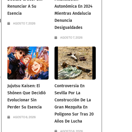
Renunciar A Su
Autonómica En 2024
Esencia
Mientras Andalucía
Denuncia
l
AGOSTO 7, 2026
Desigualdades
AGOSTO 7, 2026
e
Jujutsu Kaisen: El
Controversia En
Shōnen Que Decidió
Sevilla Por La
Evolucionar Sin
Construcción De La
Perder Su Esencia
Gran Mezquita En
Polígono Sur Tras 20
AGOSTO 6, 2026
Años De Lucha
AGOSTO 6, 2026