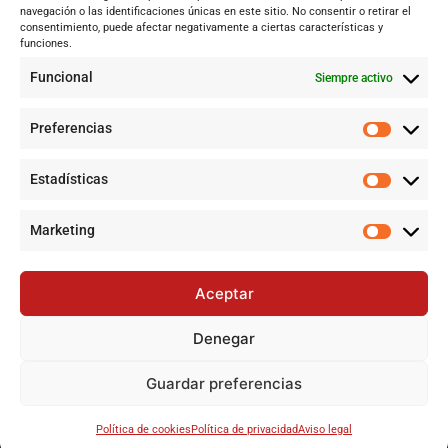
Internacional
navegación o las identificaciones únicas en este sitio. No consentir o retirar el
Tecnología
consentimiento, puede afectar negativamente a ciertas características y
funciones.
Cultura y ocio
Funcional
Siempre activo
Sociedad
Deportes y vida
Preferencias
Lo más leído
Estadísticas
Historias de la Calle 17: Un recorrido por las memorias de Dos
Hermanas
Marketing
Pamela Anderson, ícono de los 90, regresa a la pantalla con
una nueva serie
Aceptar
Historias de la Calle 17 en Dos Hermanas: Un recorrido por la
esencia local
Denegar
Archivo definitivo de denuncias por fallo en cribados de cáncer
de mama en Andalucía
Guardar preferencias
©
2024-2025 Todos los derechos reservados
Política de cookies
Política de privacidad
Aviso legal