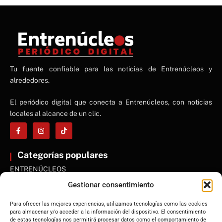
NE
Tu fuente confiable para las noticias de Entrenúcleos y
NEWS ELEMENTOR
alrededores.
El periódico digital que conecta a Entrenúcleos, con noticias
locales al alcance de un clic.
Categorías populares
ENTRENÚCLEOS
Dos Hermanas
Gestionar consentimiento
Sevilla
Para ofrecer las mejores experiencias, utilizamos tecnologías como las cookies
Andalucía
para almacenar y/o acceder a la información del dispositivo. El consentimiento
de estas tecnologías nos permitirá procesar datos como el comportamiento de