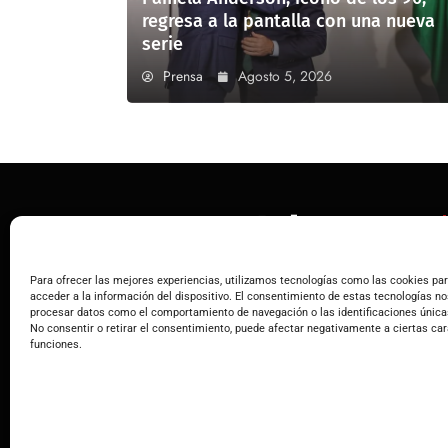
regresa a la pantalla con una nueva
serie
Prensa
Agosto 5, 2026
NE
Para ofrecer las mejores experiencias, utilizamos tecnologías como las cookies pa
Tu fuente confiable para las noticias de
acceder a la información del dispositivo. El consentimiento de estas tecnologías no
NEWS ELEMENTOR
procesar datos como el comportamiento de navegación o las identificaciones únicas
Entrenúcleos y alrededores.
No consentir o retirar el consentimiento, puede afectar negativamente a ciertas car
funciones.
El periódico digital que conecta a Entrenúcleos,
con noticias locales al alcance de un clic.