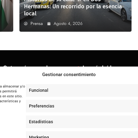
Hermanas: Un recorrido por la esencia
local
Prensa
Agosto 4, 2026
Categorías populares
Lo más leído
Gestionar consentimiento
ENTRENÚCLEOS
Jujutsu Kaisen: El Shōnen que 
Dos Hermanas
ra almacenar y/o
Controversia en Sevilla por la
Funcional
s permitirá
Sevilla
tras 20 años de lucha
 en este sitio.
Andalucía
acterísticas y
Historias de la Calle 17: Un r
Preferencias
Internacional
Pamela Anderson, ícono de los 
Tecnología
Estadísticas
Cultura y ocio
Sociedad
Marketing