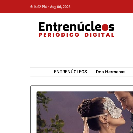
-
6:14:12 PM
Aug 06, 2026
NE
NEWS ELEMENTOR
ENTRENÚCLEOS
Dos Hermanas