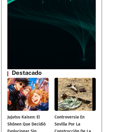
a
Destacado
s
Jujutsu Kaisen: El
Controversia En
Shōnen Que Decidió
Sevilla Por La
Evolucionar Sin
Construcción De La