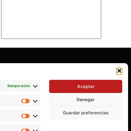
decidió evolucionar sin perder su esencia
 construcción de la gran mezquita en Polígono Sur
Aceptar
Siempre activo
Denegar
ecorrido por las memorias de Dos Hermanas
90, regresa a la pantalla con una nueva serie
Guardar preferencias