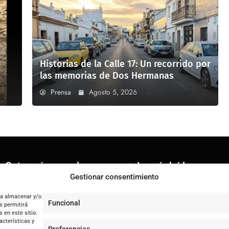
Historias de la Calle 17: Un recorrido por
las memorias de Dos Hermanas
Prensa
Agosto 5, 2026
Categorías populares
Lo más leído
Gestionar consentimiento
ENTRENÚCLEOS
Jujutsu Kaisen: Cuando El Shō
Dos Hermanas
ra almacenar y/o
Cataluña lidera el superávit 
Funcional
s permitirá
Sevilla
Andalucía denuncia desigual
 en este sitio.
Andalucía
acterísticas y
Jujutsu Kaisen: El Shōnen que 