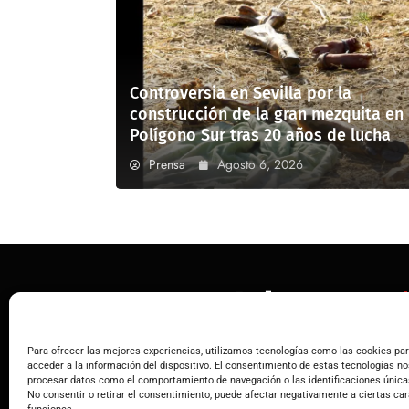
Controversia en Sevilla por la
construcción de la gran mezquita en
Polígono Sur tras 20 años de lucha
Prensa
Agosto 6, 2026
NE
Para ofrecer las mejores experiencias, utilizamos tecnologías como las cookies pa
Tu fuente confiable para las noticias de
acceder a la información del dispositivo. El consentimiento de estas tecnologías no
NEWS ELEMENTOR
procesar datos como el comportamiento de navegación o las identificaciones únicas
Entrenúcleos y alrededores.
No consentir o retirar el consentimiento, puede afectar negativamente a ciertas car