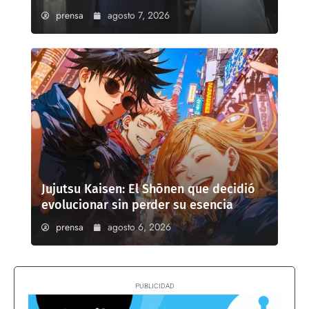
prensa
agosto 7, 2026
Jujutsu Kaisen: El Shōnen que decidió
evolucionar sin perder su esencia
prensa
agosto 6, 2026