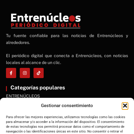
NE
Tu fuente confiable para las noticias de Entrenúcleos y
NEWS ELEMENTOR
alrededores.
El periódico digital que conecta a Entrenúcleos, con noticias
locales al alcance de un clic.
Categorías populares
ENTRENÚCLEOS
Dos Hermanas
Gestionar consentimiento
Sevilla
Para ofrecer las mejores experiencias, utilizamos tecnologías como las cookies
Andalucía
para almacenar y/o acceder a la información del dispositivo. El consentimiento
de estas tecnologías nos permitirá procesar datos como el comportamiento de
Internacional
navegación o las identificaciones únicas en este sitio. No consentir o retirar el