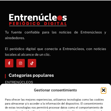
NE
Tu fuente confiable para las noticias de Entrenúcleos y
NEWS ELEMENTOR
alrededores.
El periódico digital que conecta a Entrenúcleos, con noticias
locales al alcance de un clic.
Categorías populares
ENTRENÚCLEOS
Dos Hermanas
Gestionar consentimiento
Sevilla
Para ofrecer las mejores experiencias, utilizamos tecnologías como las cookies
Andalucía
para almacenar y/o acceder a la información del dispositivo. El consentimiento
de estas tecnologías nos permitirá procesar datos como el comportamiento de
Internacional