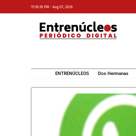
-
11:10:18 PM
Aug 07, 2026
NE
NEWS ELEMENTOR
ENTRENÚCLEOS
Dos Hermanas