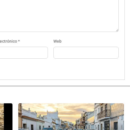
lectrónico
*
Web