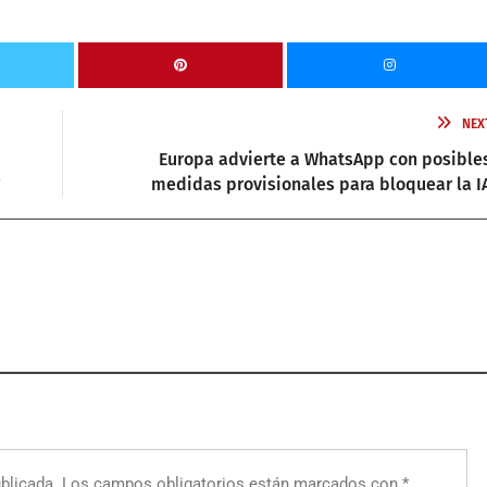
NEX
Europa advierte a WhatsApp con posible
?
medidas provisionales para bloquear la I
blicada.
Los campos obligatorios están marcados con
*