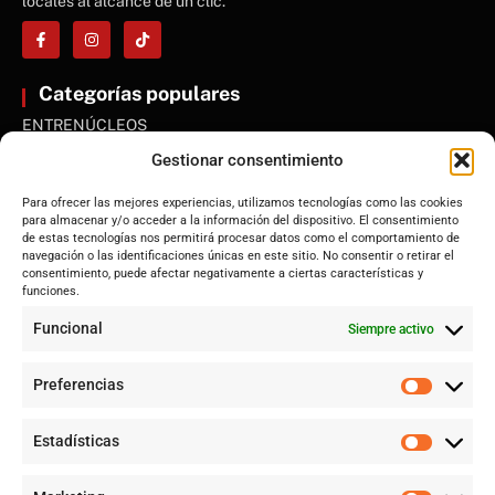
locales al alcance de un clic.
Categorías populares
ENTRENÚCLEOS
Dos Hermanas
Gestionar consentimiento
Sevilla
Para ofrecer las mejores experiencias, utilizamos tecnologías como las cookies
Andalucía
para almacenar y/o acceder a la información del dispositivo. El consentimiento
de estas tecnologías nos permitirá procesar datos como el comportamiento de
Internacional
navegación o las identificaciones únicas en este sitio. No consentir o retirar el
Tecnología
consentimiento, puede afectar negativamente a ciertas características y
funciones.
Cultura y ocio
Funcional
Siempre activo
Sociedad
Deportes y vida
Preferencias
Lo más leído
Estadísticas
Jujutsu Kaisen: Cuando El Shōnen Decidió Crecer Sin Renunciar
a Su Esencia