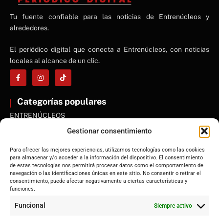
NE
Tu fuente confiable para las noticias de Entrenúcleos y
NEWS ELEMENTOR
alrededores.
El periódico digital que conecta a Entrenúcleos, con noticias
locales al alcance de un clic.
Categorías populares
ENTRENÚCLEOS
Dos Hermanas
Gestionar consentimiento
Sevilla
Para ofrecer las mejores experiencias, utilizamos tecnologías como las cookies
Andalucía
para almacenar y/o acceder a la información del dispositivo. El consentimiento
de estas tecnologías nos permitirá procesar datos como el comportamiento de
Internacional
navegación o las identificaciones únicas en este sitio. No consentir o retirar el
Tecnología
consentimiento, puede afectar negativamente a ciertas características y
funciones.
Cultura y ocio
Funcional
Siempre activo
Sociedad