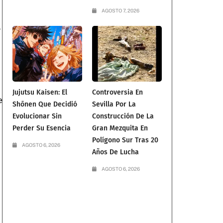
AGOSTO 7, 2026
o
Jujutsu Kaisen: El
Controversia En
e
Shōnen Que Decidió
Sevilla Por La
.
Evolucionar Sin
Construcción De La
Perder Su Esencia
Gran Mezquita En
Polígono Sur Tras 20
AGOSTO 6, 2026
Años De Lucha
AGOSTO 6, 2026