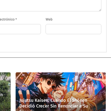
lectrónico
*
Web
en
Jujutsu Kaisen: Cuando El Shōnen
Decidió Crecer Sin Renunciar a Su