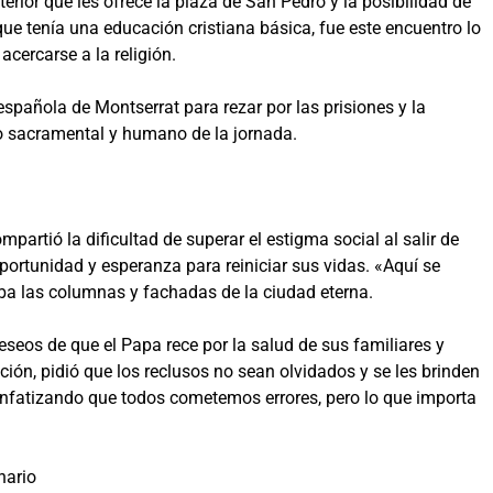
nterior que les ofrece la plaza de San Pedro y la posibilidad de
e tenía una educación cristiana básica, fue este encuentro lo
acercarse a la religión.
española de Montserrat para rezar por las prisiones y la
o sacramental y humano de la jornada.
partió la dificultad de superar el estigma social al salir de
portunidad y esperanza para reiniciar sus vidas. «Aquí se
ba las columnas y fachadas de la ciudad eterna.
deseos de que el Papa rece por la salud de sus familiares y
ción, pidió que los reclusos no sean olvidados y se les brinden
 enfatizando que todos cometemos errores, pero lo que importa
nario