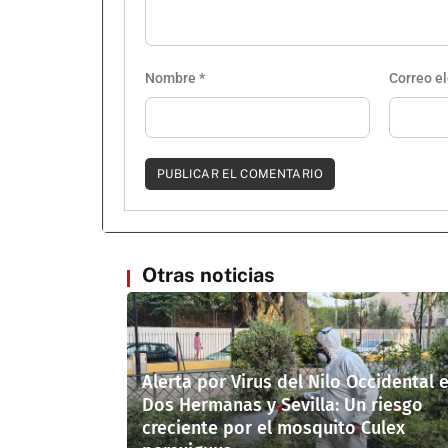
Nombre
*
Correo e
Otras noticias
Alerta por Virus del Nilo Occidental 
Dos Hermanas y Sevilla: Un riesgo
creciente por el mosquito Culex