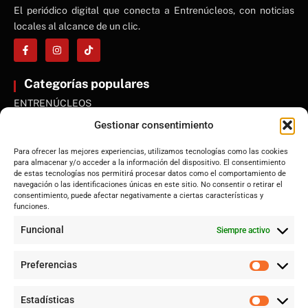
El periódico digital que conecta a Entrenúcleos, con noticias
locales al alcance de un clic.
Categorías populares
ENTRENÚCLEOS
Dos Hermanas
Gestionar consentimiento
Sevilla
Para ofrecer las mejores experiencias, utilizamos tecnologías como las cookies
Andalucía
para almacenar y/o acceder a la información del dispositivo. El consentimiento
de estas tecnologías nos permitirá procesar datos como el comportamiento de
Internacional
navegación o las identificaciones únicas en este sitio. No consentir o retirar el
Tecnología
consentimiento, puede afectar negativamente a ciertas características y
funciones.
Cultura y ocio
Funcional
Siempre activo
Sociedad
Deportes y vida
Preferencias
Lo más leído
Estadísticas