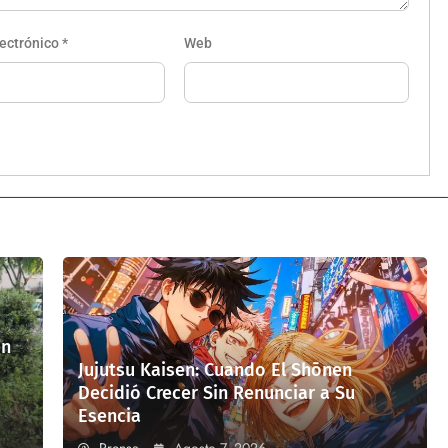
lectrónico
*
Web
en
Jujutsu Kaisen: Cuando El Shōnen
Decidió Crecer Sin Renunciar a Su
Esencia