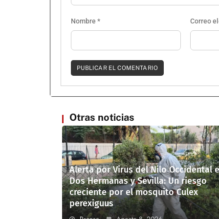
Nombre
*
Correo e
Otras noticias
Alerta por Virus del Nilo Occidental 
Dos Hermanas y Sevilla: Un riesgo
creciente por el mosquito Culex
perexiguus