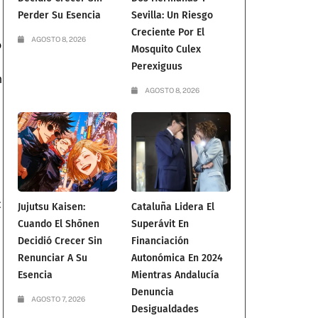
Perder Su Esencia
Sevilla: Un Riesgo
Creciente Por El
AGOSTO 8, 2026
o
Mosquito Culex
Perexiguus
n
AGOSTO 8, 2026
:
Jujutsu Kaisen:
Cataluña Lidera El
Cuando El Shōnen
Superávit En
Decidió Crecer Sin
Financiación
Renunciar A Su
Autonómica En 2024
Esencia
Mientras Andalucía
Denuncia
AGOSTO 7, 2026
Desigualdades