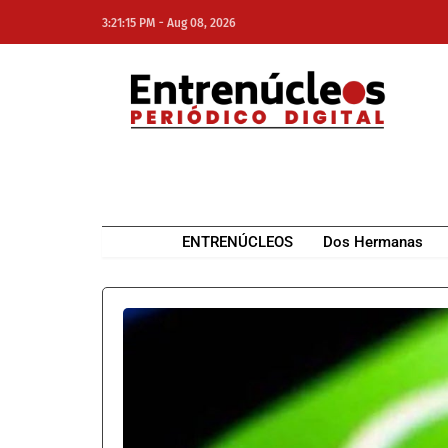
-
3:21:15 PM
Aug 08, 2026
NE
NEWS ELEMENTOR
ENTRENÚCLEOS
Dos Hermanas