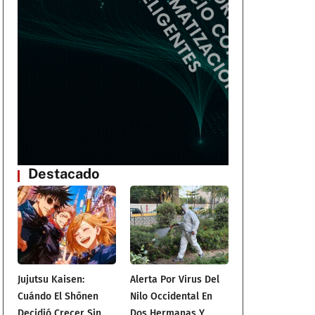
.
Destacado
Jujutsu Kaisen:
Alerta Por Virus Del
Cuándo El Shōnen
Nilo Occidental En
Decidió Crecer Sin
Dos Hermanas Y