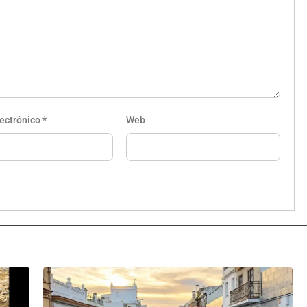
lectrónico
*
Web