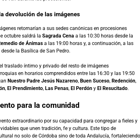
la devolución de las imágenes
imágenes retornarían a sus sedes canónicas en procesiones
e octubre saldrá la
Sagrada Cena
a las 10:30 horas desde la
Remedio de Ánimas
a las 19:00 horas y, a continuación, a las
desde la Basílica de San Pedro.
el traslado íntimo y privado del resto de imágenes
arroquias en horarios comprendidos entre las 16:30 y las 19:50
acan
Nuestro Padre Jesús Nazareno
,
Buen Suceso
,
Redención
,
ón
,
El Prendimiento
,
Las Penas
,
El Perdón
y
El Resucitado
.
vento para la comunidad
ento extraordinario por su capacidad para congregar a fieles y
idables que unen tradición, fe y cultura. Este tipo de
cultural no solo de Córdoba sino de toda Andalucía, fortaleciend