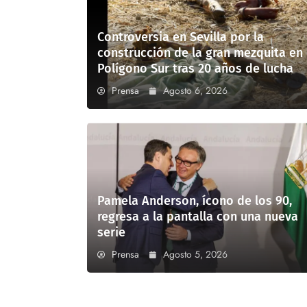
Controversia en Sevilla por la
construcción de la gran mezquita en
Polígono Sur tras 20 años de lucha
Prensa
Agosto 6, 2026
Pamela Anderson, ícono de los 90,
regresa a la pantalla con una nueva
serie
Prensa
Agosto 5, 2026