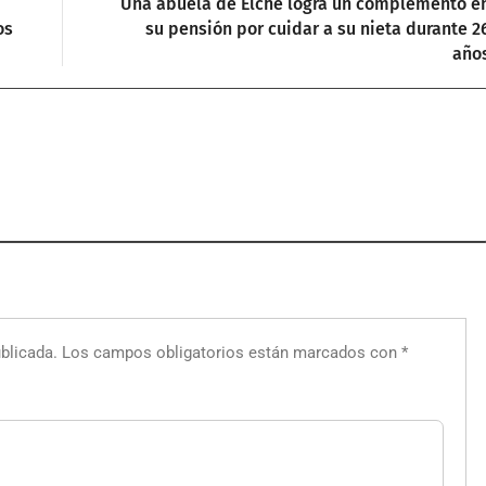
Una abuela de Elche logra un complemento e
os
su pensión por cuidar a su nieta durante 2
año
blicada.
Los campos obligatorios están marcados con
*