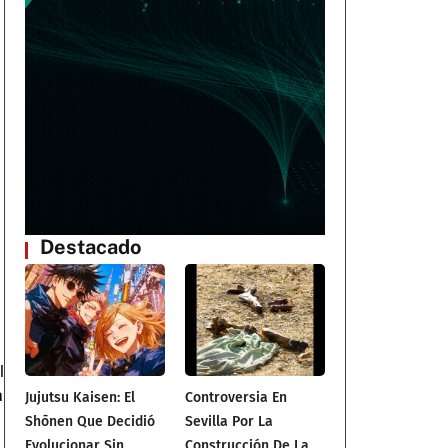
Destacado
l
a
Jujutsu Kaisen: El
Controversia En
Shōnen Que Decidió
Sevilla Por La
Evolucionar Sin
Construcción De La