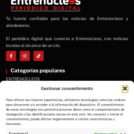
NE
Tu fuente confiable para las noticias de Entrenúcleos y
NEWS ELEMENTOR
alrededores.
El periódico digital que conecta a Entrenúcleos, con noticias
locales al alcance de un clic.
Categorías populares
ENTRENÚCLEOS
Dos Hermanas
Gestionar consentimiento
Sevilla
Para ofrecer las mejores experiencias, utilizamos tecnologías como las cookies
Andalucía
para almacenar y/o acceder a la información del dispositivo. El consentimiento
de estas tecnologías nos permitirá procesar datos como el comportamiento de
Internacional
navegación o las identificaciones únicas en este sitio. No consentir o retirar el
Tecnología
consentimiento, puede afectar negativamente a ciertas características y
funciones.
Cultura y ocio