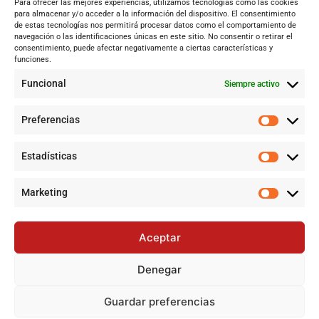
Para ofrecer las mejores experiencias, utilizamos tecnologías como las cookies
Andalucía
para almacenar y/o acceder a la información del dispositivo. El consentimiento
de estas tecnologías nos permitirá procesar datos como el comportamiento de
Internacional
navegación o las identificaciones únicas en este sitio. No consentir o retirar el
Tecnología
consentimiento, puede afectar negativamente a ciertas características y
funciones.
Cultura y ocio
Funcional
Siempre activo
Sociedad
Deportes y vida
Preferencias
Lo más leído
Estadísticas
Alerta por Virus del Nilo Occidental en Dos Hermanas y Sevilla:
Un riesgo creciente por el mosquito Culex perexiguus
Marketing
Jujutsu Kaisen: Cuando El Shōnen Decidió Crecer Sin Renunciar
a Su Esencia
Aceptar
Cataluña lidera el superávit en financiación autonómica en
2024 mientras Andalucía denuncia desigualdades
Denegar
Jujutsu Kaisen: El Shōnen que decidió evolucionar sin perder su
esencia
Guardar preferencias