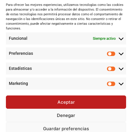
Sevilla
Para ofrecer las mejores experiencias, utilizamos tecnologías como las cookies
para almacenar y/o acceder a la información del dispositivo. El consentimiento
Andalucía
de estas tecnologías nos permitirá procesar datos como el comportamiento de
navegación o las identificaciones únicas en este sitio. No consentir o retirar el
Internacional
consentimiento, puede afectar negativamente a ciertas características y
funciones.
Tecnología
Cultura y ocio
Funcional
Siempre activo
Sociedad
Deportes y vida
Preferencias
Lo más leído
Estadísticas
Jujutsu Kaisen: El shōnen que crece sin perder su esencia
Marketing
Avance en el control del incendio forestal de Niebla (Huelva)
con desalojos y amplia movilización de medios
Aceptar
Jujutsu Kaisen: cuándo el shōnen decidió crecer sin perder su
esencia
Denegar
Alerta por Virus del Nilo Occidental en Dos Hermanas y Sevilla:
Un riesgo creciente por el mosquito Culex perexiguus
Guardar preferencias