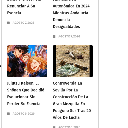
Renunciar A Su
Autonómica En 2024
Esencia
Mientras Andalucía
l
Denuncia
AGOSTO 7, 2026
Desigualdades
AGOSTO 7, 2026
o
Jujutsu Kaisen: El
Controversia En
Shōnen Que Decidió
Sevilla Por La
Evolucionar Sin
Construcción De La
Perder Su Esencia
Gran Mezquita En
Polígono Sur Tras 20
AGOSTO 6, 2026
Años De Lucha
AGOSTO 6, 2026