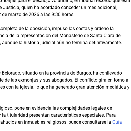
xmonjas para el desalojo voluntario, el tribunal recordó que esta
e Justicia, quien ha acordado conceder un mes adicional,
12 de marzo de 2026 a las 9:30 horas.
 completa de la oposición, impuso las costas y ordenó la
ncia de la representación del Monasterio de Santa Clara de
o, aunque la historia judicial aún no termina definitivamente.
de Belorado, situado en la provincia de Burgos, ha conllevado
rte de las exmonjas y sus abogados. El conflicto gira en torno al
es con la Iglesia, lo que ha generado gran atención mediática y
igioso, pone en evidencia las complejidades legales de
la titularidad presentan características especiales. Para
ahucios en inmuebles religiosos, puede consultarse la
Guía