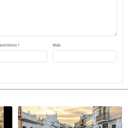
lectrónico
*
Web