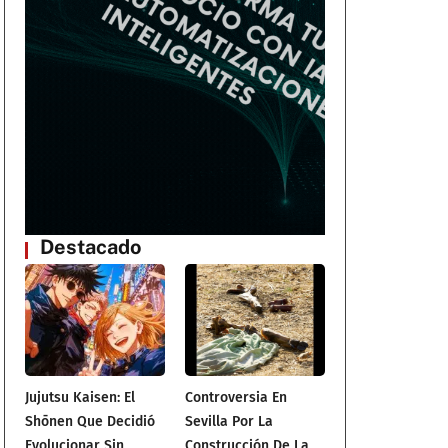
Destacado
Jujutsu Kaisen: El
Controversia En
Shōnen Que Decidió
Sevilla Por La
l
Evolucionar Sin
Construcción De La