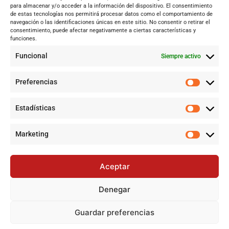
Andalucía
para almacenar y/o acceder a la información del dispositivo. El consentimiento
de estas tecnologías nos permitirá procesar datos como el comportamiento de
Internacional
navegación o las identificaciones únicas en este sitio. No consentir o retirar el
Tecnología
consentimiento, puede afectar negativamente a ciertas características y
funciones.
Cultura y ocio
Funcional
Siempre activo
Sociedad
Deportes y vida
Preferencias
Lo más leído
Estadísticas
Jujutsu Kaisen: El Shōnen que decidió evolucionar sin perder su
esencia
Marketing
Controversia en Sevilla por la construcción de la gran mezquita
en Polígono Sur tras 20 años de lucha
Aceptar
Historias de la Calle 17: Un recorrido por las memorias de Dos
Hermanas
Denegar
Pamela Anderson, ícono de los 90, regresa a la pantalla con
una nueva serie
Guardar preferencias