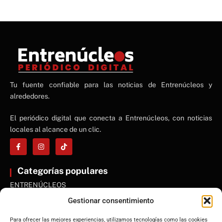
NE
Tu fuente confiable para las noticias de Entrenúcleos y
NEWS ELEMENTOR
alrededores.
El periódico digital que conecta a Entrenúcleos, con noticias
locales al alcance de un clic.
Categorías populares
ENTRENÚCLEOS
Dos Hermanas
Gestionar consentimiento
Sevilla
Para ofrecer las mejores experiencias, utilizamos tecnologías como las cookies