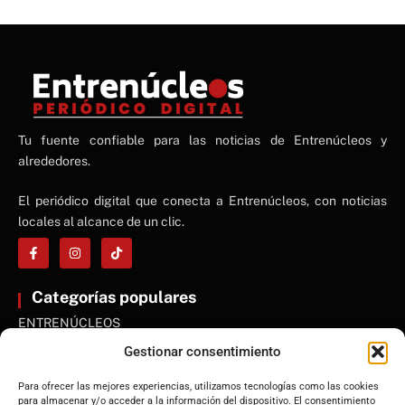
NE
Tu fuente confiable para las noticias de Entrenúcleos y
NEWS ELEMENTOR
alrededores.
El periódico digital que conecta a Entrenúcleos, con noticias
locales al alcance de un clic.
Categorías populares
ENTRENÚCLEOS
Dos Hermanas
Gestionar consentimiento
Sevilla
Para ofrecer las mejores experiencias, utilizamos tecnologías como las cookies
Andalucía
para almacenar y/o acceder a la información del dispositivo. El consentimiento