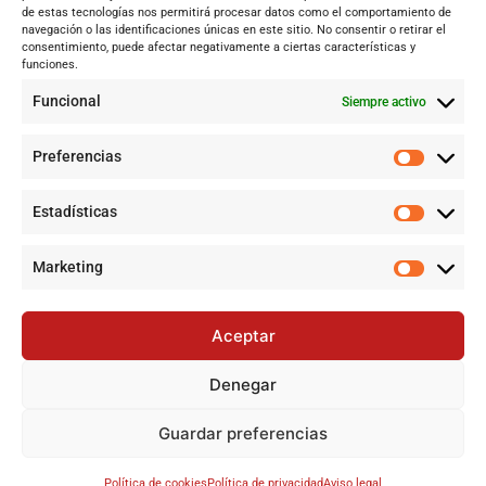
de estas tecnologías nos permitirá procesar datos como el comportamiento de
Internacional
navegación o las identificaciones únicas en este sitio. No consentir o retirar el
Tecnología
consentimiento, puede afectar negativamente a ciertas características y
funciones.
Cultura y ocio
Funcional
Siempre activo
Sociedad
Deportes y vida
Preferencias
Lo más leído
Estadísticas
Jujutsu Kaisen: Cuando El Shōnen Decidió Crecer Sin Renunciar
a Su Esencia
Marketing
Cataluña lidera el superávit en financiación autonómica en
2024 mientras Andalucía denuncia desigualdades
Aceptar
Jujutsu Kaisen: El Shōnen que decidió evolucionar sin perder su
esencia
Denegar
Controversia en Sevilla por la construcción de la gran mezquita
en Polígono Sur tras 20 años de lucha
Guardar preferencias
©
2024-2025 Todos los derechos reservados
Política de cookies
Política de privacidad
Aviso legal