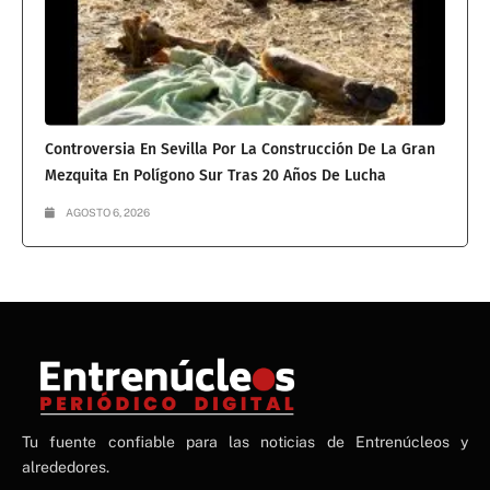
Controversia En Sevilla Por La Construcción De La Gran
Mezquita En Polígono Sur Tras 20 Años De Lucha
AGOSTO 6, 2026
NE
Tu fuente confiable para las noticias de Entrenúcleos y
NEWS ELEMENTOR
alrededores.