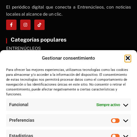
El periódico digital que conecta a Entrenúcleos, con noticias
locales al alcance de un clic.
Categorías populares
ENTRENÚCLEOS
Dos Hermanas
Gestionar consentimiento
Sevilla
Para ofrecer las mejores experiencias, utilizamos tecnologías como las cookies
Andalucía
para almacenar y/o acceder a la información del dispositivo. El consentimiento
de estas tecnologías nos permitirá procesar datos como el comportamiento de
Internacional
navegación o las identificaciones únicas en este sitio. No consentir o retirar el
Tecnología
consentimiento, puede afectar negativamente a ciertas características y
funciones.
Cultura y ocio
Funcional
Siempre activo
Sociedad
Deportes y vida
Preferencias
Lo más leído
Estadísticas