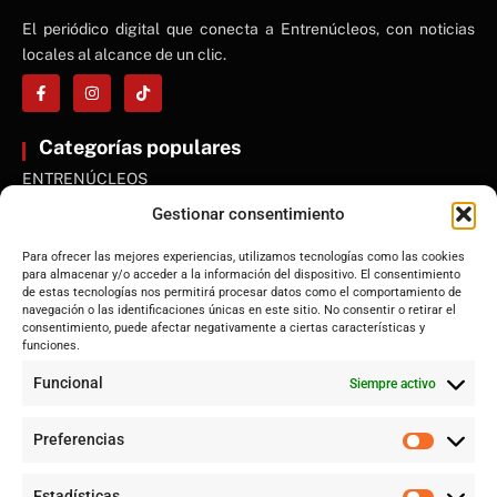
El periódico digital que conecta a Entrenúcleos, con noticias
locales al alcance de un clic.
Categorías populares
ENTRENÚCLEOS
Dos Hermanas
Gestionar consentimiento
Sevilla
Para ofrecer las mejores experiencias, utilizamos tecnologías como las cookies
Andalucía
para almacenar y/o acceder a la información del dispositivo. El consentimiento
de estas tecnologías nos permitirá procesar datos como el comportamiento de
Internacional
navegación o las identificaciones únicas en este sitio. No consentir o retirar el
Tecnología
consentimiento, puede afectar negativamente a ciertas características y
funciones.
Cultura y ocio
Funcional
Siempre activo
Sociedad
Deportes y vida
Preferencias
Lo más leído
Estadísticas