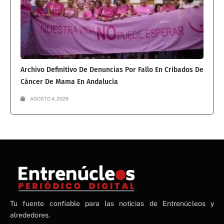
Archivo Definitivo De Denuncias Por Fallo En Cribados De
Cáncer De Mama En Andalucía
AGOSTO 4, 2026
NE
Tu fuente confiable para las noticias de Entrenúcleos y
NEWS ELEMENTOR
alrededores.