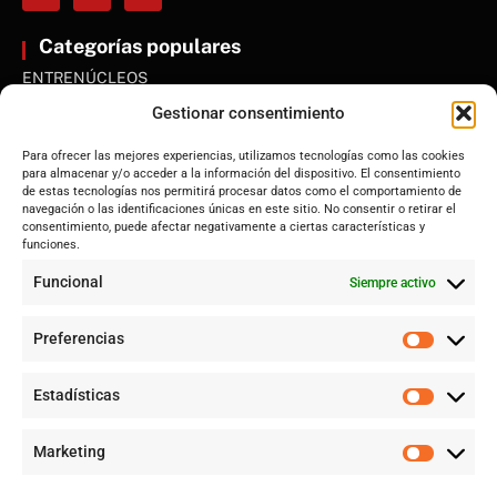
Categorías populares
ENTRENÚCLEOS
Dos Hermanas
Gestionar consentimiento
Sevilla
Para ofrecer las mejores experiencias, utilizamos tecnologías como las cookies
Andalucía
para almacenar y/o acceder a la información del dispositivo. El consentimiento
de estas tecnologías nos permitirá procesar datos como el comportamiento de
Internacional
navegación o las identificaciones únicas en este sitio. No consentir o retirar el
Tecnología
consentimiento, puede afectar negativamente a ciertas características y
funciones.
Cultura y ocio
Funcional
Siempre activo
Sociedad
Deportes y vida
Preferencias
Lo más leído
Estadísticas
Jujutsu Kaisen: cuándo el shōnen decidió crecer sin perder su
esencia
Marketing
Alerta por Virus del Nilo Occidental en Dos Hermanas y Sevilla:
Un riesgo creciente por el mosquito Culex perexiguus