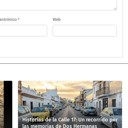
lectrónico
*
Web
Historias de la Calle 17: Un recorrido por
las memorias de Dos Hermanas