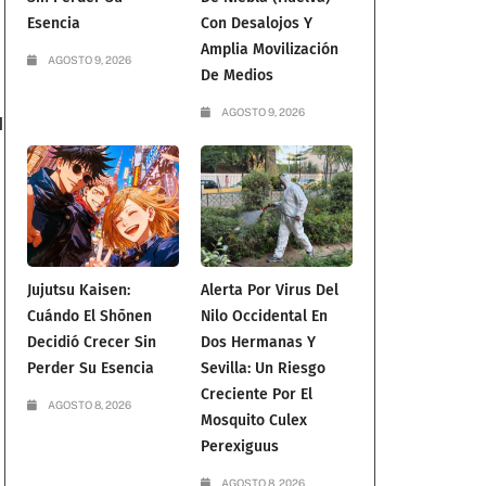
Esencia
Con Desalojos Y
Amplia Movilización
AGOSTO 9, 2026
De Medios
AGOSTO 9, 2026
l
Jujutsu Kaisen:
Alerta Por Virus Del
Cuándo El Shōnen
Nilo Occidental En
Decidió Crecer Sin
Dos Hermanas Y
Perder Su Esencia
Sevilla: Un Riesgo
Creciente Por El
AGOSTO 8, 2026
Mosquito Culex
Perexiguus
AGOSTO 8, 2026