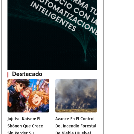
a
Destacado
Jujutsu Kaisen: El
Avance En El Control
Shōnen Que Crece
Del Incendio Forestal
Sin Perder Su
De Niebla (Huelva)