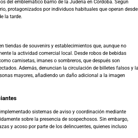
nos del emblemático barrio de la Judería en Córdoba. Según
ario, protagonizados por individuos habituales que operan desde
 la tarde.
s en tiendas de souvenirs y establecimientos que, aunque no
ente la actividad comercial local. Desde robos de bebidas
como camisetas, imanes o sombreros, que después son
ctados. Además, denuncian la circulación de billetes falsos y l
ersonas mayores, añadiendo un daño adicional a la imagen
iantes
an implementado sistemas de aviso y coordinación mediante
pidamente sobre la presencia de sospechosos. Sin embargo,
as y acoso por parte de los delincuentes, quienes incluso