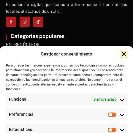
El periódico digital que conecta a Entrenúcleos, con noticias
locales al alcance de un clic.
Categorías populares
ENTRENÚCLEOS
Dos Hermanas
Gestionar consentimiento
Sevilla
Para ofrecer las mejores experiencias, utilizamos tecnologías como las cookies
Andalucía
para almacenar y/o acceder a la información del dispositivo. El consentimiento
de estas tecnologías nos permitirá procesar datos como el comportamiento de
Internacional
navegación o las identificaciones únicas en este sitio. No consentir o retirar el
Tecnología
consentimiento, puede afectar negativamente a ciertas características y
funciones.
Cultura y ocio
Funcional
Siempre activo
Sociedad
Deportes y vida
Preferencias
Lo más leído
Estadísticas