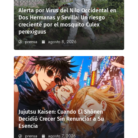
Alerta por Virus del Nilo Occidental en
Dos Hermanas y Sevilla: Un riesgo
creciente por el mosquito Culex
perexiguus
prensa
agosto 8, 2026
Jujutsu Kaisen: Cuando El Shōnen
Decidió Crecer Sin Renunciar a Su
Esencia
prensa
agosto 7, 2026