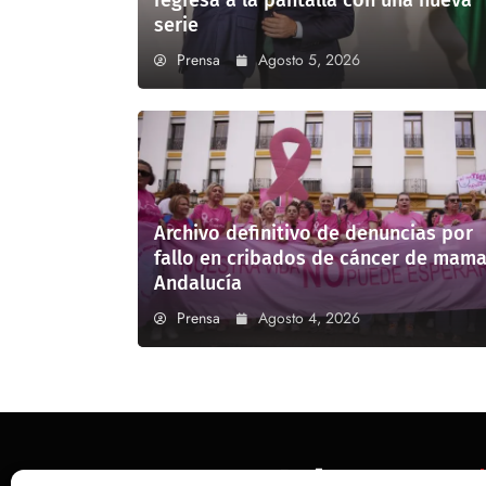
regresa a la pantalla con una nueva
serie
Prensa
Agosto 5, 2026
Archivo definitivo de denuncias por
fallo en cribados de cáncer de mama
Andalucía
Prensa
Agosto 4, 2026