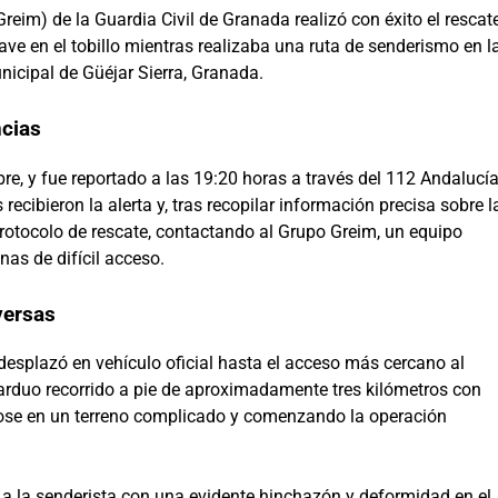
eim) de la Guardia Civil de Granada realizó con éxito el rescat
ve en el tobillo mientras realizaba una ruta de senderismo en l
nicipal de Güéjar Sierra, Granada.
ncias
re, y fue reportado a las 19:20 horas a través del 112 Andalucía
recibieron la alerta y, tras recopilar información precisa sobre l
 protocolo de rescate, contactando al Grupo Greim, un equipo
as de difícil acceso.
versas
esplazó en vehículo oficial hasta el acceso más cercano al
n arduo recorrido a pie de aproximadamente tres kilómetros con
dose en un terreno complicado y comenzando la operación
on a la senderista con una evidente hinchazón y deformidad en el