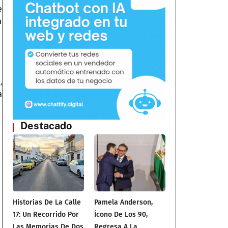
e
a
,
a
Destacado
Historias De La Calle
Pamela Anderson,
17: Un Recorrido Por
Ícono De Los 90,
Las Memorias De Dos
Regresa A La