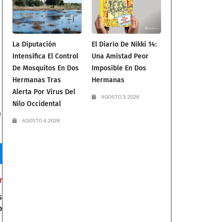
La Diputación
El Diario De Nikki 14:
Intensifica El Control
Una Amistad Peor
De Mosquitos En Dos
Imposible En Dos
Hermanas Tras
Hermanas
Alerta Por Virus Del
AGOSTO 3, 2026
Nilo Occidental
n
AGOSTO 4, 2026
T
s
o