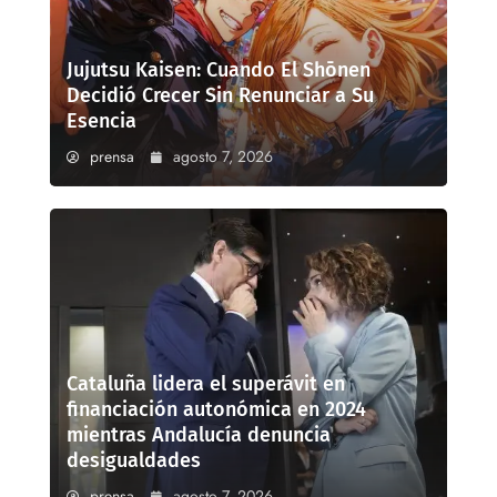
Jujutsu Kaisen: Cuando El Shōnen
Decidió Crecer Sin Renunciar a Su
Esencia
prensa
agosto 7, 2026
Cataluña lidera el superávit en
financiación autonómica en 2024
mientras Andalucía denuncia
desigualdades
prensa
agosto 7, 2026