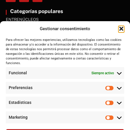
Categorías populares
ENTRENÚCLEOS
Dos Hermanas
Gestionar consentimiento
Sevilla
Para ofrecer las mejores experiencias, utilizamos tecnologías como las cookies
Andalucía
para almacenar y/o acceder a la información del dispositivo. El consentimiento
de estas tecnologías nos permitirá procesar datos como el comportamiento de
Internacional
navegación o las identificaciones únicas en este sitio. No consentir o retirar el
Tecnología
consentimiento, puede afectar negativamente a ciertas características y
funciones.
Cultura y ocio
Funcional
Siempre activo
Sociedad
Deportes y vida
Preferencias
Lo más leído
Estadísticas
Jujutsu Kaisen: El Shōnen que decidió evolucionar sin perder su
esencia
Marketing
Controversia en Sevilla por la construcción de la gran mezquita
en Polígono Sur tras 20 años de lucha