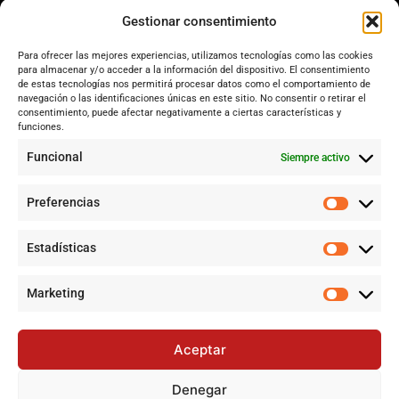
Dos Hermanas
Gestionar consentimiento
Sevilla
Para ofrecer las mejores experiencias, utilizamos tecnologías como las cookies
Andalucía
para almacenar y/o acceder a la información del dispositivo. El consentimiento
de estas tecnologías nos permitirá procesar datos como el comportamiento de
Internacional
navegación o las identificaciones únicas en este sitio. No consentir o retirar el
Tecnología
consentimiento, puede afectar negativamente a ciertas características y
funciones.
Cultura y ocio
Funcional
Siempre activo
Sociedad
Deportes y vida
Preferencias
Lo más leído
Estadísticas
Cataluña lidera el superávit en financiación autonómica en
2024 mientras Andalucía denuncia desigualdades
Marketing
Jujutsu Kaisen: El Shōnen que decidió evolucionar sin perder su
esencia
Aceptar
Controversia en Sevilla por la construcción de la gran mezquita
en Polígono Sur tras 20 años de lucha
Denegar