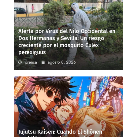
Alerta por Virus del Nilo Occidental en
Dos Hermanas y Sevilla: Un riesgo
creciente por el mosquito Culex
perexiguus
prensa
agosto 8, 2026
Jujutsu Kaisen: Cuando El Shōnen