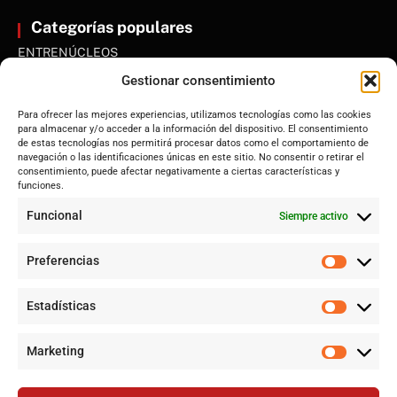
Categorías populares
ENTRENÚCLEOS
Dos Hermanas
Gestionar consentimiento
Sevilla
Para ofrecer las mejores experiencias, utilizamos tecnologías como las cookies
Andalucía
para almacenar y/o acceder a la información del dispositivo. El consentimiento
de estas tecnologías nos permitirá procesar datos como el comportamiento de
Internacional
navegación o las identificaciones únicas en este sitio. No consentir o retirar el
Tecnología
consentimiento, puede afectar negativamente a ciertas características y
funciones.
Cultura y ocio
Funcional
Siempre activo
Sociedad
Deportes y vida
Preferencias
Lo más leído
Estadísticas
Jujutsu Kaisen: Cuando El Shōnen Decidió Crecer Sin Renunciar
a Su Esencia
Marketing
Cataluña lidera el superávit en financiación autonómica en
2024 mientras Andalucía denuncia desigualdades