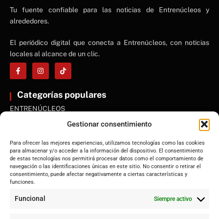
NE
Tu fuente confiable para las noticias de Entrenúcleos y
NEWS ELEMENTOR
alrededores.
El periódico digital que conecta a Entrenúcleos, con noticias
locales al alcance de un clic.
Categorías populares
ENTRENÚCLEOS
Dos Hermanas
Gestionar consentimiento
Sevilla
Para ofrecer las mejores experiencias, utilizamos tecnologías como las cookies
Andalucía
para almacenar y/o acceder a la información del dispositivo. El consentimiento
de estas tecnologías nos permitirá procesar datos como el comportamiento de
Internacional
navegación o las identificaciones únicas en este sitio. No consentir o retirar el
Tecnología
consentimiento, puede afectar negativamente a ciertas características y
funciones.
Cultura y ocio
Funcional
Siempre activo
Sociedad
Deportes y vida