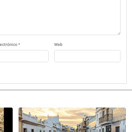
lectrónico
*
Web