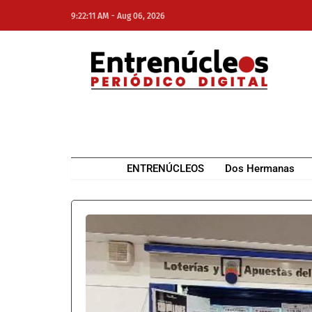
-
9:22:11 AM
Aug 06, 2026
NE
NEWS ELEMENTOR
ENTRENÚCLEOS
Dos Hermanas