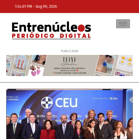
-
7:24:01 PM
Aug 09, 2026
NE
NEWS ELEMENTOR