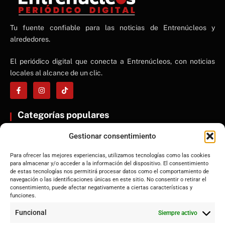
NE
Tu fuente confiable para las noticias de Entrenúcleos y
NEWS ELEMENTOR
alrededores.
El periódico digital que conecta a Entrenúcleos, con noticias
locales al alcance de un clic.
Categorías populares
ENTRENÚCLEOS
Gestionar consentimiento
Dos Hermanas
Para ofrecer las mejores experiencias, utilizamos tecnologías como las cookies
Sevilla
para almacenar y/o acceder a la información del dispositivo. El consentimiento
Andalucía
de estas tecnologías nos permitirá procesar datos como el comportamiento de
navegación o las identificaciones únicas en este sitio. No consentir o retirar el
Internacional
consentimiento, puede afectar negativamente a ciertas características y
funciones.
Tecnología
Cultura y ocio
Funcional
Siempre activo
Sociedad