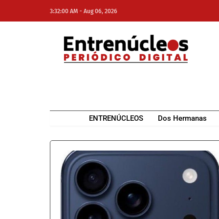
-
3:32:00 AM
Aug 06, 2026
NE
NEWS ELEMENTOR
ENTRENÚCLEOS
Dos Hermanas