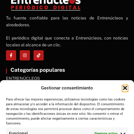
NE
Tu fuente confiable para las noticias de Entrenúcleos y
NEWS ELEMENTOR
alrededores.
El periódico digital que conecta a Entrenúcleos, con noticias
locales al alcance de un clic.
Categorías populares
ENTRENÚCLEOS
Dos Hermanas
Gestionar consentimiento
Sevilla
Para ofrecer las mejores experiencias, utilizamos tecnologías como las cookies
Andalucía
para almacenar y/o acceder a la información del dispositivo. El consentimiento
de estas tecnologías nos permitirá procesar datos como el comportamiento de
Internacional
navegación o las identificaciones únicas en este sitio. No consentir o retirar el
Tecnología
consentimiento, puede afectar negativamente a ciertas características y
funciones.
Cultura y ocio
Funcional
Siempre activo