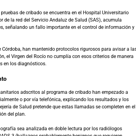
pruebas de cribado se encuentra en el Hospital Universitario
yor de la red del Servicio Andaluz de Salud (SAS), acumula
, señalando un fallo importante en el control de información y
e Córdoba, han mantenido protocolos rigurosos para avisar a la
n, el Virgen del Rocío no cumplía con esos criterios de manera
s en los diagnósticos.
nto
 sanitarios adscritos al programa de cribado han empezado a
almente o por vía telefónica, explicando los resultados y los
ejería de Salud pretende que estas llamadas se completen en el
ión del plan.
rafía sea analizada en doble lectura por los radiólogos
I-RADS 3 (hallazgos probablemente benignos que requieren