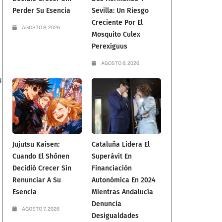
Perder Su Esencia
Sevilla: Un Riesgo
Creciente Por El
AGOSTO 8, 2026
Mosquito Culex
Perexiguus
AGOSTO 8, 2026
s
Jujutsu Kaisen:
Cataluña Lidera El
Cuando El Shōnen
Superávit En
Decidió Crecer Sin
Financiación
Renunciar A Su
Autonómica En 2024
Esencia
Mientras Andalucía
Denuncia
AGOSTO 7, 2026
Desigualdades