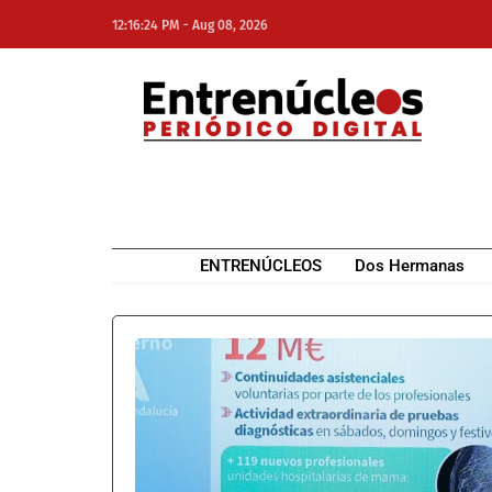
-
12:16:24 PM
Aug 08, 2026
NE
NEWS ELEMENTOR
ENTRENÚCLEOS
Dos Hermanas