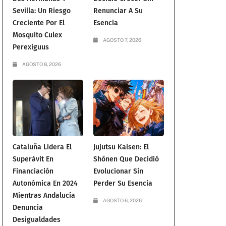
Sevilla: Un Riesgo
Renunciar A Su
Creciente Por El
Esencia
Mosquito Culex
AGOSTO 7, 2026
Perexiguus
AGOSTO 8, 2026
Cataluña Lidera El
Jujutsu Kaisen: El
Superávit En
Shōnen Que Decidió
Financiación
Evolucionar Sin
Autonómica En 2024
Perder Su Esencia
Mientras Andalucía
AGOSTO 6, 2026
Denuncia
Desigualdades