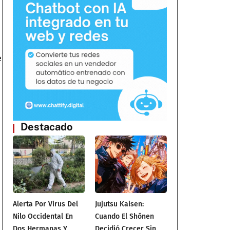
n
e
Destacado
Alerta Por Virus Del
Jujutsu Kaisen:
Nilo Occidental En
Cuando El Shōnen
Dos Hermanas Y
Decidió Crecer Sin