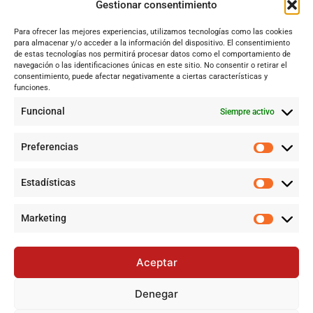
Dos Hermanas
Gestionar consentimiento
Sevilla
Para ofrecer las mejores experiencias, utilizamos tecnologías como las cookies
Andalucía
para almacenar y/o acceder a la información del dispositivo. El consentimiento
de estas tecnologías nos permitirá procesar datos como el comportamiento de
Internacional
navegación o las identificaciones únicas en este sitio. No consentir o retirar el
Tecnología
consentimiento, puede afectar negativamente a ciertas características y
funciones.
Cultura y ocio
Funcional
Siempre activo
Sociedad
Deportes y vida
Preferencias
Lo más leído
Estadísticas
Jujutsu Kaisen: Cuando El Shōnen Decidió Crecer Sin Renunciar
a Su Esencia
Marketing
Cataluña lidera el superávit en financiación autonómica en
2024 mientras Andalucía denuncia desigualdades
Aceptar
Jujutsu Kaisen: El Shōnen que decidió evolucionar sin perder su
esencia
Denegar
Controversia en Sevilla por la construcción de la gran mezquita