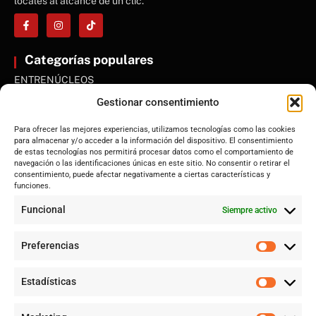
locales al alcance de un clic.
Categorías populares
ENTRENÚCLEOS
Dos Hermanas
Gestionar consentimiento
Sevilla
Para ofrecer las mejores experiencias, utilizamos tecnologías como las cookies
Andalucía
para almacenar y/o acceder a la información del dispositivo. El consentimiento
de estas tecnologías nos permitirá procesar datos como el comportamiento de
Internacional
navegación o las identificaciones únicas en este sitio. No consentir o retirar el
Tecnología
consentimiento, puede afectar negativamente a ciertas características y
funciones.
Cultura y ocio
Funcional
Siempre activo
Sociedad
Deportes y vida
Preferencias
Lo más leído
Estadísticas
Jujutsu Kaisen: cuándo el shōnen decidió crecer sin perder su
esencia