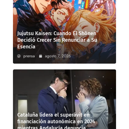
Jujutsu Kaisen: Cuando El Shōnen
Decidió Crecer Sin Renunciar a Su
Esencia
prensa
agosto 7, 2026
Cataluña lidera el superávit en
financiación autonómica en 2024
mientras Andalucía denuncia