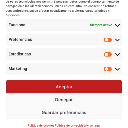
de estas tecnologías nos permitirá procesar datos como el comportamiento de
Internacional
navegación o las identificaciones únicas en este sitio. No consentir o retirar el
Tecnología
consentimiento, puede afectar negativamente a ciertas características y
funciones.
Cultura y ocio
Funcional
Siempre activo
Sociedad
Deportes y vida
Preferencias
Lo más leído
Estadísticas
Jujutsu Kaisen: cuándo el shōnen decidió crecer sin perder su
esencia
Marketing
Alerta por Virus del Nilo Occidental en Dos Hermanas y Sevilla:
Un riesgo creciente por el mosquito Culex perexiguus
Aceptar
Jujutsu Kaisen: Cuando El Shōnen Decidió Crecer Sin Renunciar
a Su Esencia
Denegar
Cataluña lidera el superávit en financiación autonómica en
2024 mientras Andalucía denuncia desigualdades
Guardar preferencias
©
2024-2025 Todos los derechos reservados
Política de cookies
Política de privacidad
Aviso legal