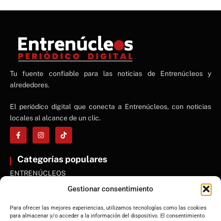
NE
Tu fuente confiable para las noticias de Entrenúcleos y
NEWS ELEMENTOR
alrededores.
El periódico digital que conecta a Entrenúcleos, con noticias
locales al alcance de un clic.
Categorías populares
ENTRENÚCLEOS
Dos Hermanas
Gestionar consentimiento
Sevilla
Para ofrecer las mejores experiencias, utilizamos tecnologías como las cookies
Andalucía
para almacenar y/o acceder a la información del dispositivo. El consentimiento