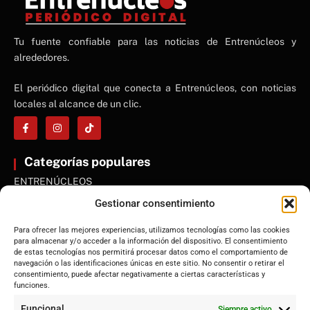
NE
Tu fuente confiable para las noticias de Entrenúcleos y
NEWS ELEMENTOR
alrededores.
El periódico digital que conecta a Entrenúcleos, con noticias
locales al alcance de un clic.
Categorías populares
ENTRENÚCLEOS
Dos Hermanas
Gestionar consentimiento
Sevilla
Para ofrecer las mejores experiencias, utilizamos tecnologías como las cookies
Andalucía
para almacenar y/o acceder a la información del dispositivo. El consentimiento
de estas tecnologías nos permitirá procesar datos como el comportamiento de
Internacional
navegación o las identificaciones únicas en este sitio. No consentir o retirar el
Tecnología
consentimiento, puede afectar negativamente a ciertas características y
funciones.
Cultura y ocio
Funcional
Siempre activo