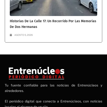
Historias De La Calle 17: Un Recorrido Por Las Memorias
De Dos Hermanas
AGOSTO 5, 2026
NE
Tu fuente confiable para las noticias de Entrenúcleos y
NEWS ELEMENTOR
alrededores.
El periódico digital que conecta a Entrenúcleos, con noticias
locales al alcance de un clic.